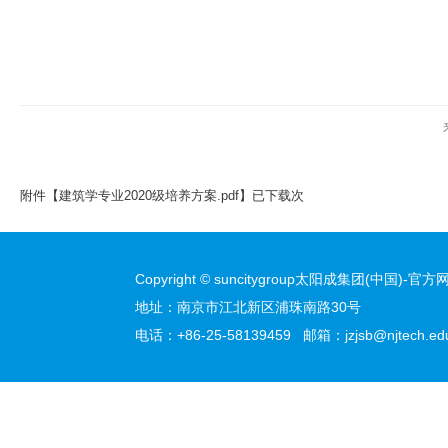
附件【
建筑学专业2020级培养方案.pdf
】已下载
次
Copyright © suncitygroup太阳成集团(中国)-官方网站
地址：南京市江北新区浦珠南路30号
电话：+86-25-58139459 邮箱：jzjsb@njtech.edu