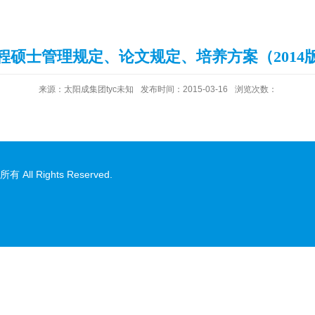
程硕士管理规定、论文规定、培养方案（2014
来源：太阳成集团tyc未知
发布时间：2015-03-16
浏览次数：
All Rights Reserved.