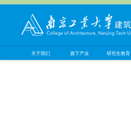
关于我们
旗下产业
研究生教育