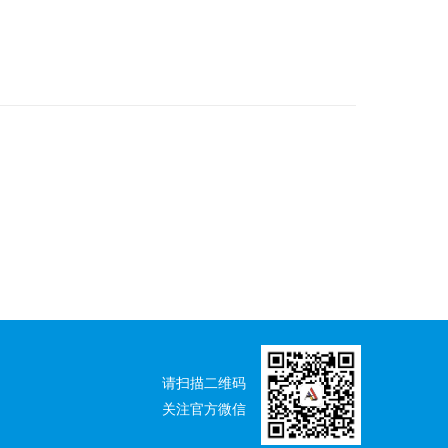
请扫描二维码
关注官方微信