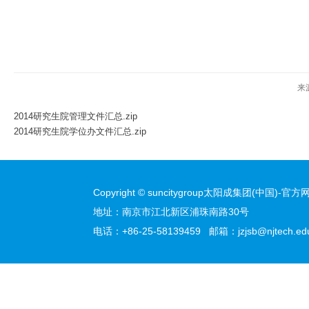
来
2014研究生院管理文件汇总.zip
2014研究生院学位办文件汇总.zip
Copyright © suncitygroup太阳成集团(中国)-官方网站
地址：南京市江北新区浦珠南路30号
电话：+86-25-58139459 邮箱：jzjsb@njtech.edu